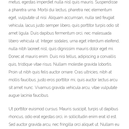
metus, egestas imperdiet nulla nisl quis mauris. Suspendisse
a pharetra urna. Morbi dui lectus, pharetra nec elementum
eget, vulputate ut nisi. Aliquam accumsan, nulla sed feugiat
vehicula, lacus justo semper libero, quis porttitor turpis odio sit
amet ligula. Duis dapibus fermentum orci, nec malesuada
libero vehicula ut. Integer sodales, urna eget interdum eleifend,
nulla nibh laoreet nisl, quis dignissim mauris dolor eget mi.
Donec at mauris enim. Duis nisi tellus, adipiscing a convallis
quis, tristique vitae risus. Nullam molestie gravida lobortis.
Proin ut nibh quis felis auctor ornare. Cras ultricies, nibh at
mollis faucibus, justo eros porttitor mi, quis auctor lectus arcu
sit amet nunc. Vivamus gravida vehicula arcu, vitae vulputate
augue lacinia faucibus.
Ut porttitor euismod cursus. Mauris suscipit, turpis ut dapibus
rhoncus, odio erat egestas orci, in sollicitudin enim erat id est.
Sed auctor gravida arcu, nec fringilla orci aliquet ut. Nullam eu